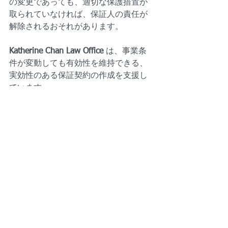
の変更であっても、適切な保護措置が
取られていなければ、保証人の責任が
解除されるおそれがあります。
Katherine Chan Law Office
 は、事業条
件が変動しても有効性を維持できる、
実効性のある保証契約の作成を支援し
ています。
ビジネスの柔軟性を保ちながら、法的
な抜け穴を事前に防ぐお手伝いをいた
します。
免責事項
本記事は一般的な情報提供のみを目的
としたものであり、法的助言を構成す
るものではありません。記載された事
例は架空のものであり、実在の事案・
法人・個人との類似は偶然のもので
す。法令や規制上の要件は法域によっ