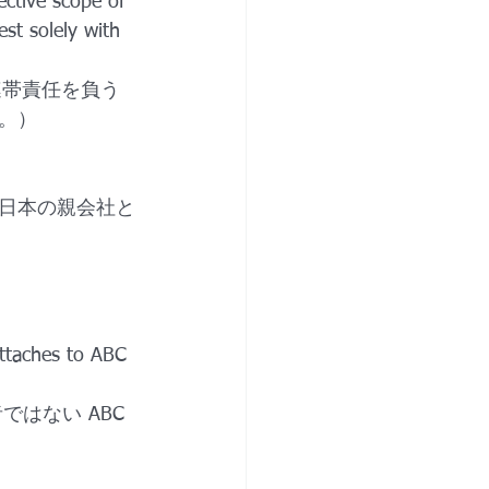
ective scope of 
st solely with 
連帯責任を負う
。）
日本の親会社と
attaches to ABC 
ではない ABC 