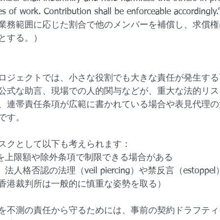
opes of work. Contribution shall be enforceable accor
業務範囲に応じた割合で他のメンバーを補償し、求償権
とする。）
ロジェクトでは、小さな役割でも大きな責任が発生する
公式な助言、現場での人的関与などが、重大な法的リス
、連帯責任条項が広範に書かれている場合や表見代理の
です。
スクとして以下も考えられます：
任を上限額や除外条項で制限できる場合がある
人格否認の法理（veil piercing）や禁反言（estopp
香港裁判所は一般的に慎重な姿勢を取る）
を不測の責任から守るためには、事前の契約ドラフティ