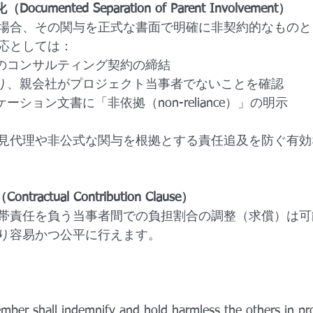
umented Separation of Parent Involvement）
場合、その関与を正式な書面で明確に非契約的なものと
応としては：
でのコンサルティング契約の締結
より、親会社がプロジェクト当事者でないことを確認
ーション文書に「非依拠（non-reliance）」の明示
見代理や非公式な関与を根拠とする責任追及を防ぐ有効
actual Contribution Clause）
帯責任を負う当事者間での負担割合の調整（求償）は可
り容易かつ公平に行えます。
ber shall indemnify and hold harmless the others in pro