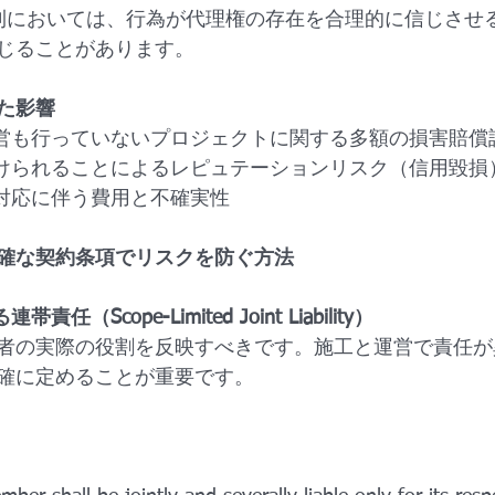
w）原則においては、行為が代理権の存在を合理的に信じさ
じることがあります。
た影響
運営も行っていないプロジェクトに関する多額の損害賠償
つけられることによるレピュテーションリスク（信用毀損
訟対応に伴う費用と不確実性
確な契約条項でリスクを防ぐ方法
（Scope-Limited Joint Liability）
者の実際の役割を反映すべきです。施工と運営で責任が
確に定めることが重要です。