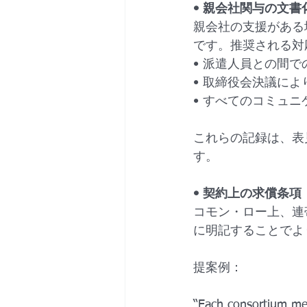
• 親会社関与の文書化（Doc
親会社の支援がある
です。推奨される対
• 派遣人員との間
• 取締役会決議に
• すべてのコミュニケ
これらの記録は、表
す。
• 契約上の求償条項（Contr
コモン・ロー上、連
に明記することでよ
提案例：
“Each consortium mem