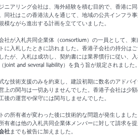
ジニアリング会社は、海外経験を積む目的で、香港に同
。同社はこの香港法人を通じて、地域の公共インフラ事
規模ながら進出する計画を立てていました。
社が入札共同企業体（consortium）の一員として、
トに入札したときに訪れました。香港子会社の持分はご
したが、入札は成功し、契約書には業界慣行に従い、入
nt and several liability）を負う旨が規定されました
式な技術支援のみを約束し、建設初期に数名のアドバイ
営上の関与は一切ありませんでした。香港子会社は少額
工後の運営や保守には関与しませんでした。
トの所有者が変わった後に技術的な問題が発生しました
所有者は他の入札共同企業体メンバーに対して請求を提
会社
までも被告に加えました。