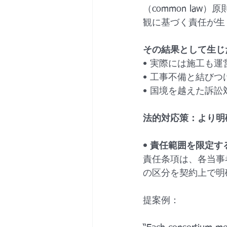
（common la
観に基づく責任が生
その結果として生じ
• 実際には施工も
• 工事不備と結び
• 国境を越えた訴
法的対応策：より明
• 責任範囲を限定する連帯責任
責任条項は、各当事
の区分を契約上で明
提案例：