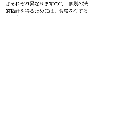
はそれぞれ異なりますので、個別の法
的指針を得るためには、資格を有する
弁護士に相談されることをお勧めしま
す。この記事により、弁護士と依頼人
の関係が成立
するわけではありませ
ん
。
すべて表示
最新記事