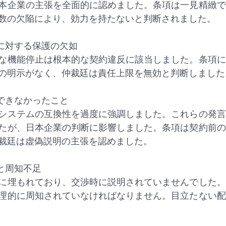
本企業の主張を全面的に認めました。条項は一見精緻で
数の欠陥により、効力を持たないと判断されました。
反に対する保護の欠如
な機能停止は根本的な契約違反に該当しました。条項に
の明示がなく、仲裁廷は責任上限を無効と判断しました
除できなかったこと
システムの互換性を過度に強調しました。これらの発言
たが、日本企業の判断に影響しました。条項は契約前の
裁廷は虚偽説明の主張を認めました。
と周知不足
に埋もれており、交渉時に説明されていませんでした。
理的に周知されていなければなりません。目立たない配