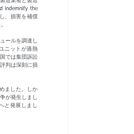
M製造業者と製造
nify the 
者を弁護し、損害を補償
た。
ジュールを調達し
ユニットが過熱
国では集団訴訟
評判は深刻に損
求めました。しか
紛争が発生しまし
へと発展しまし