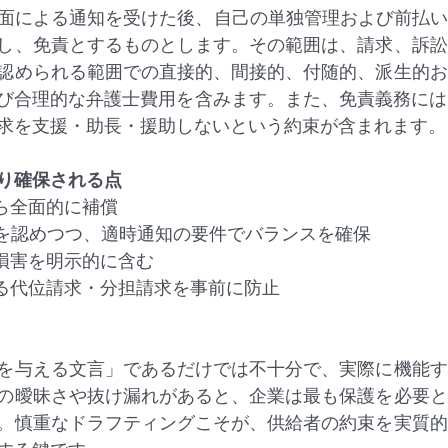
書面による通知を受けた後、自己の単独管理および前払
し、免責とするものとします。その範囲は、請求、訴訟
認められる範囲での直接的、間接的、付随的、派生的お
び合理的な弁護士費用を含みます。また、免責義務には
求を支援・助長・援助しないという約束が含まれます。
り確保される点
から全面的に補償
理権を認めつつ、適時通知の要件でバランスを確保
的損害を明示的に含む
よる代位請求・分担請求を事前に防止
を与える文言」であるだけでは不十分で、実際に機能す
の曖昧さや抜け漏れがあると、企業は最も保護を必要と
。慎重なドラフティングこそが、供給者の約束を実質的