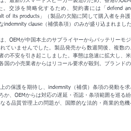
は、最新のスマートスピーカー製造のため、香港のOE
渉を簡略化するため、契約書には「defend and indem
any fault of its products」（製品の欠陥に関して購入
ndemnity clause（補償条項）のみが盛り込まれまし
は、OEMが中国本土のサプライヤーからバッテリーモ
されていませんでした。製品発売から数週間後、複数の
者の不安を引き起こしました。事態は急速に拡大し、米
各国の小売業者からはリコール要求が殺到。ブランドの
の保護を期待し、indemnity（補償）条項の発動を
ろか、OEMからは対応の遅延・否認・条項範囲を巡る
単なる品質管理上の問題が、国際的な法的・商業的危機