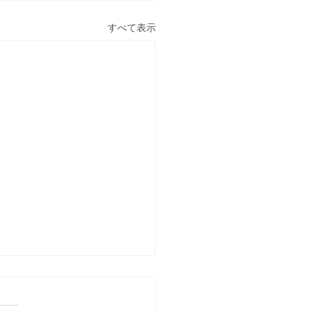
すべて表示
管轄条項が執行力を損な
き