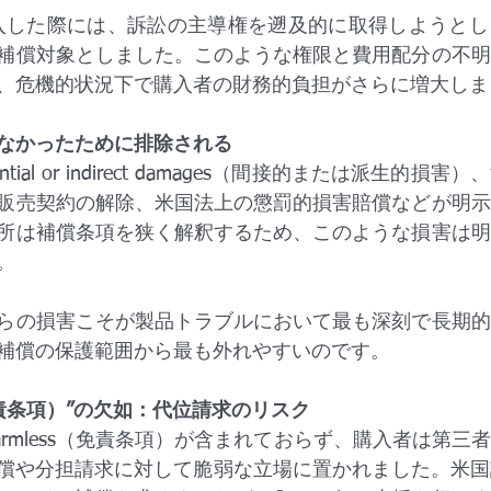
補償対象としました。このような権限と費用配分の不明
、危機的状況下で購入者の財務的負担がさらに増大しま
なかったために排除される
ntial or indirect damages（間接的または派生的
販売契約の解除、米国法上の懲罰的損害賠償などが明示
所は補償条項を狭く解釈するため、このような損害は明
。
らの損害こそが製品トラブルにおいて最も深刻で長期的
補償の保護範囲から最も外れやすいのです。
ss（免責条項）”の欠如：代位請求のリスク
 harmless（免責条項）が含まれておらず、購入者は第
償や分担請求に対して脆弱な立場に置かれました。米国