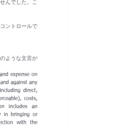
ませんでした。こ
コントロールで
のような文言が
 and expense on 
and against any 
ncluding direct, 
ceable), costs, 
n includes an 
in bringing or 
ction with the 