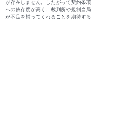
が存在しません。したがって契約条項
への依存度が高く、裁判所や規制当局
が不足を補ってくれることを期待する
のは危険です。
重要なポイント
フランチャイズ構造では、各レベルで
の責任の明確化が不可欠です。無代理
条項、実効性のあるバック・トゥ・バ
ックのサブフランチャイズ条件、補
償・保険の仕組み、そして実務的な執
行権限が欠けていれば、フランチャイ
ザーはブランドを統制できないまま、
世論から責任を問われるリスクに直面
します。
Katherine Chan Law Office は、国際的
なフランチャイザーに対し、ブランド
価値を守りつつ法域ごとのリスクを管