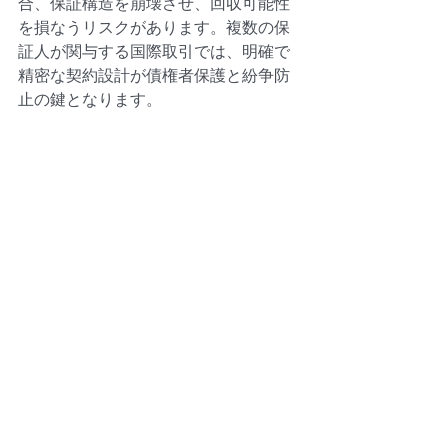
合、保証構造を崩壊させ、回収可能性
を損なうリスクがあります。複数の保
証人が関与する国際取引では、明確で
精密な契約設計が債権者保護と紛争防
止の鍵となります。
事務所からのご案内
Katherine Chan Law Office は、複層的
な保証や複雑なクレジット構造を伴う
越境取引において、クライアントが潜
在的な権利衝突を予見し、法的に強固
な契約を作成することを支援していま
す。
免責事項
本稿は情報提供のみを目的とし、法的
助言を構成するものではありません。
記載の事例は架空のものであり、実在
の人物・法人とは関係ありません。法