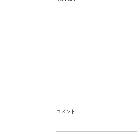
香港で警察に尋問される際の
コメント
あなたの権利
はじめに アメリカ人や日本人と
して香港に滞在していると、警察