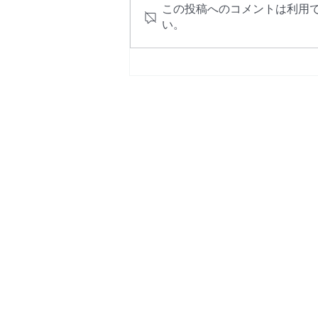
この投稿へのコメントは利用
の対応に関する理解がアメリカや
い。
日本のドラマの印象に基づいてい
ることが多いかもしれません。 •
「You have the right to remain
silent.（黙秘する権利がありま
す）」 • 「I want a lawyer!（弁
護士を呼んでください！）」 •
「They cannot use that, it is illeg
A
10