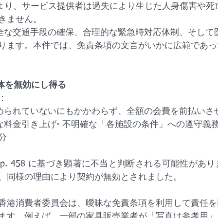
 71 により、サービス提供者は過失により生じた人身傷害や
きません。
安全な交通手段の確保、合理的な緊急時対応体制、そして
ります。本件では、免責条項の文言がいかに広範であっ
体を無効にし得る
：
定められていないにもかかわらず、全額の会費を前払いさ
な料金引き上げ◦ 不明確な「各施設の条件」への遵守義務
分
p. 458 に基づき顕著に不当と判断される可能性があり
、同様の理由により契約が無効とされました。
香港消費者委員会は、曖昧な免責条項を利用して責任を
ます。例えば、一部の家具販売業者が「写真は参考用」