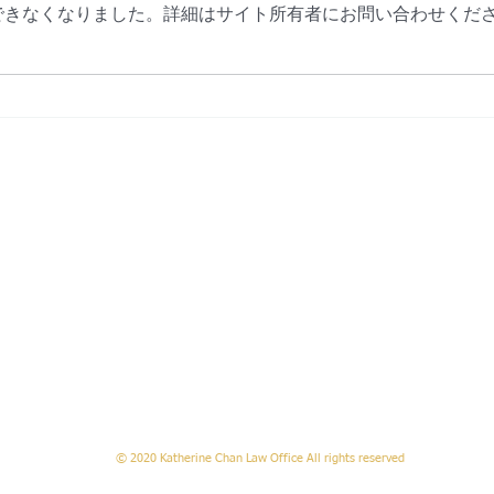
できなくなりました。詳細はサイト所有者にお問い合わせくだ
企業が価格、イノベーション、サ
本の
ービス品質を通じて顧客の支持を
港を
獲得する自由競争によって発展し
cont
ます。しかし、企業が競合他社と
契約（ 
協調したり、価格を固定したり、
）を
市場支配力を利用して競争を抑制
準的
したりすると、反競争的行為に該
conf
当するおそれがあります。 この
non-
ような行為は、一般的に次の2つ
non-
のカテゴリーに分類されます。 •
ホーム
|
弁護士紹介
共同行為（
|
取扱業務分野
|
事務所紹介
|
確約事項(英文)
|
お問い合
Katherine Chan Law Office
Tel
:
+852 3168-6307
Fax
:
+852 3168-6309
info@chankatherine.com
, Chung Hing Commercial Building,
Connaught Road Central, Central, Hon
62
© 2020 Katherine Chan Law Office All rights reserved