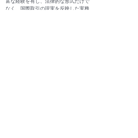
富な経験を有し、法律的な形式だけで
なく、国際取引の現実を反映した実務
的な契約づくりを支援しています。定
型条項にビジネスの行方を左右されな
いよう、リスクを熟知した専門家と協
力することが成功への鍵です。
免責事項
本稿は情報提供のみを目的としたもの
であり、法的助言を構成するものでは
ありません。記載された事例はすべて
架空であり、実在の事件・組織との類
似は偶然にすぎません。法令や実務上
の要件は法域により異なります。本稿
はあらゆる法的・実務的選択肢を網羅
するものではありません。特定の事案
に関する助言が必要な場合は、
Katherine Chan Law Office または適格
な法律専門家にご相談ください。本稿