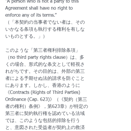
“A person who is not a party to this 
Agreement shall have no right to 
enforce any of its terms.”
（「本契約の当事者でない者は、その
いかなる条項も執行する権利を有しな
いものとする。」）
このような「第三者権利排除条項」
（no third party rights clause）は、多
くの場合、形式的な条文として軽視さ
れがちです。その目的は、外部の第三
者による予期せぬ法的請求を防ぐこと
にあります。しかし、香港のように
《Contracts (Rights of Third Parties) 
Ordinance (Cap. 623)》（《契約（第三
者の権利）条例》，第623章）が特定の
第三者に契約執行権を認めている法域
では、このような包括的排除を行う
と、意図された受益者が契約上の救済