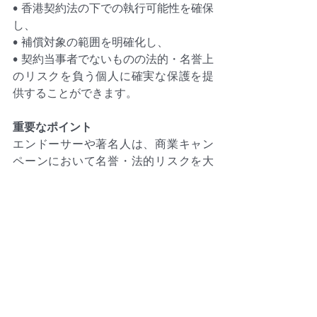
• 香港契約法の下での執行可能性を確保
し、
• 補償対象の範囲を明確化し、
• 契約当事者でないものの法的・名誉上
のリスクを負う個人に確実な保護を提
供することができます。
重要なポイント
エンドーサーや著名人は、商業キャン
ペーンにおいて名誉・法的リスクを大
きく負う立場にあります。明確で執行
可能な契約上の保護がなければ、問題
の責任を単独で負わざるを得ません。
第三者の権利行使が排除されている場
合、標準的な補償条項だけでは不十分
です。契約の法的意図と実際の執行結
果を一致させる必要があります。