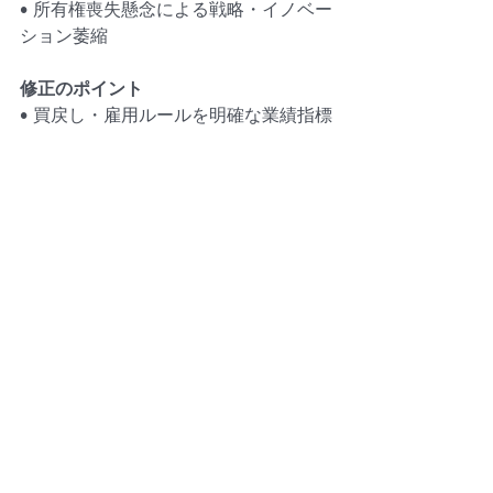
• 所有権喪失懸念による戦略・イノベー
ション萎縮
修正のポイント
• 買戻し・雇用ルールを明確な業績指標
に紐づけ、包括的禁止を回避し透明
性・公平性を重視。
まとめ
アプリ、価格アルゴリズム、ロイヤル
ティは規模と一貫性をもたらすが、店
舗の意思決定を排除すると反競争的行
為に発展し得る。法的に適切な契約設
計で、ブランド統制と競争の自由は両
立可能。
主要な原則
• 厳格なルールを避け、柔軟なガイドラ
インを採用。