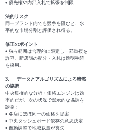
• 優先権や内部入札で拡張を制限
法的リスク
同一ブランド内でも競争を阻むと、水
平的な市場分割と評価され得る。
修正のポイント
• 独占範囲は合理的に限定し一部重複を
許容。新店舗の配分・入札は透明手続
を採用。
3.     データとアルゴリズムによる暗黙
の協調
中央集権的な分析・価格エンジンは効
率的だが、次の状況で默示的な協調を
誘発：
• 各店にほぼ同一の価格を提案
• 中央ダッシュボード依存の意思決定
• 自動調整で地域裁量が喪失