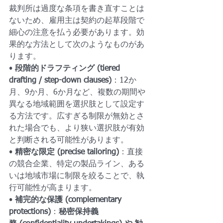
裁判所は過度な条項を書き直すことは
ないため、雇用主は契約の起草段階で
細心の注意を払う必要があります。効
果的な方法として次のようなものがあ
ります。
• 
段階的ドラフティング (tiered 
drafting / step-down clauses)
：12か
月、9か月、6か月など、複数の期間や
異なる地域範囲を選択肢として設定す
る方法です。広すぎる制限が無効とさ
れた場合でも、より狭い選択肢が有効
と判断される可能性があります。
• 
精密な限定 (precise tailoring)
：直接
の競合企業、特定の製品ライン、ある
いは地域市場に制限を絞ることで、執
行可能性が高まります。
• 
補完的な保護 (complementary 
protections)
：
秘密保持義