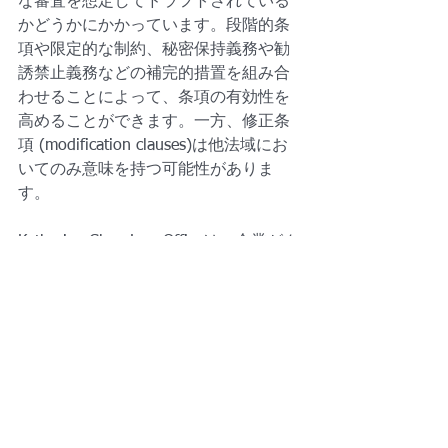
な審査を想定してドラフトされている
かどうかにかかっています。段階的条
項や限定的な制約、秘密保持義務や勧
誘禁止義務などの補完的措置を組み合
わせることによって、条項の有効性を
高めることができます。一方、修正条
項 (modification clauses)は他法域にお
いてのみ意味を持つ可能性がありま
す。
Katherine Chan Law Officeは、企業がク
ロスボーダーの雇用契約において機密
情報や商業上の利益を守るための契約
を策定する際に、専門的な支援を提供
しています。当事務所は、条項が理論
上のみならず実務上の審査にも耐えら
れるよう設計します。
免責事項