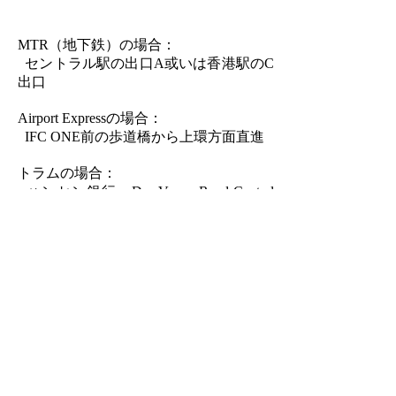
MTR（地下鉄）の場合：
セントラル駅の出口A或いは香港駅のC
出口
Airport Expressの場合：
IFC ONE前の歩道橋から上環方面直進
トラムの場合：
ハンセン銀行、Des Voeux Road Central
で下車してください
ホーム
|
弁護士紹介
|
取扱業務分野
|
事務所紹介
|
確約事項
(英文)
|
お問い合せ
Katherine Chan Law Office
: